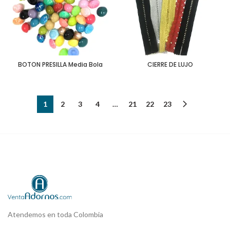
BOTON PRESILLA Media Bola
CIERRE DE LUJO
1
2
3
4
…
21
22
23
Atendemos en toda Colombia