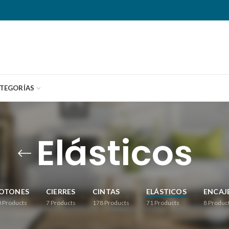
TEGORÍAS
Elásticos
OTONES
CIERRES
CINTAS
ELÁSTICOS
ENCAJ
0
Products
7
Products
178
Products
71
Products
8
Produc