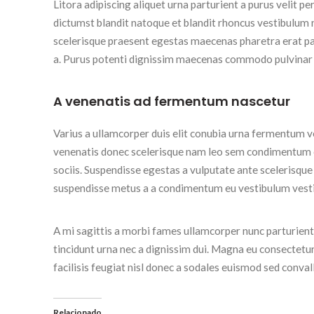
Litora adipiscing aliquet urna parturient a purus velit p
dictumst blandit natoque et blandit rhoncus vestibulum
scelerisque praesent egestas maecenas pharetra erat par
a. Purus potenti dignissim maecenas commodo pulvinar j
A venenatis ad fermentum nascetur
Varius a ullamcorper duis elit conubia urna fermentum v
venenatis donec scelerisque nam leo sem condimentum
sociis. Suspendisse egestas a vulputate ante scelerisqu
suspendisse metus a a condimentum eu vestibulum vest
A mi sagittis a morbi fames ullamcorper nunc parturient
tincidunt urna nec a dignissim dui. Magna eu consectetu
facilisis feugiat nisl donec a sodales euismod sed conval
Relacionado