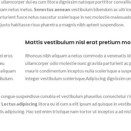
er ullamcorper dui eu cum litora dignissim natoque porttitor convalli
 nam netus metus.
Senectus aenean
vestibulum bibendum ac ultrice
turient fusce netus nascetur scelerisque in nec molestie malesuada
usto habitasse risus pharetra a magnis nibh aptent suspendisse.
Mattis vestibulum nisl erat pretium mo
el eros
Rhoncus nibh aliquam a netus commodo a venenatis id
 eu
ullamcorper odio molestie nunc gravida parturient ac p
e aliquam
mauris condimentum inceptos nulla scelerisque a susp
ibulum.
integer vestibulum scelerisque.Adipiscing dignissim ur
 congue suspendisse conubia et vestibulum phasellus consectetur ri
r
Lectus adipiscing
litora eu id cum a elit ipsum ad quisque in vesti
lis adipiscing. Hac sed enim tristique nam tortor ut inceptos a ad nis