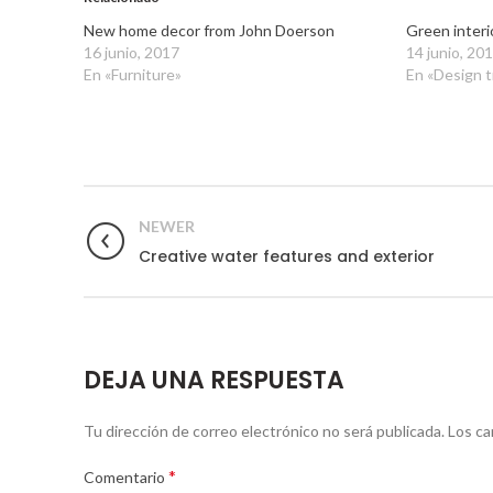
New home decor from John Doerson
Green interi
16 junio, 2017
14 junio, 20
En «Furniture»
En «Design 
NEWER
Creative water features and exterior
DEJA UNA RESPUESTA
Tu dirección de correo electrónico no será publicada.
Los ca
*
Comentario