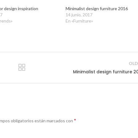
or design inspiration
Minimalist design furniture 2016
17
14 junio, 2017
trends»
En «Furniture»
OLD
Minimalist design furniture 2
*
mpos obligatorios están marcados con