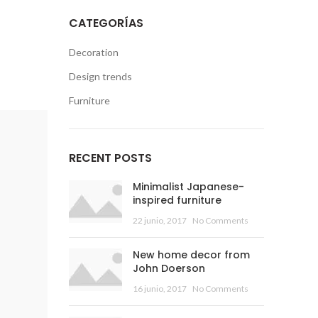
CATEGORÍAS
Decoration
Design trends
Furniture
RECENT POSTS
Minimalist Japanese-
inspired furniture
22 junio, 2017
No Comments
New home decor from
John Doerson
16 junio, 2017
No Comments