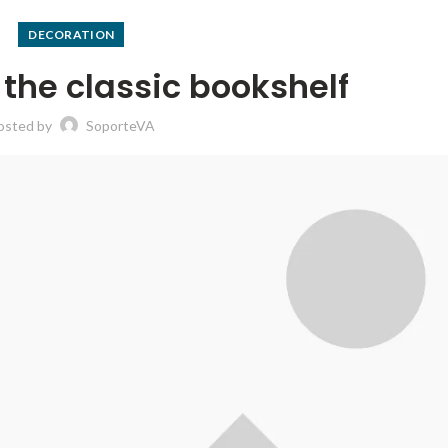
DECORATION
 the classic bookshelf
osted by
SoporteVA