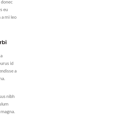
s donec
s eu
 a mi leo
rbi
 a
urus id
endisse a
na.
sus nibh
bulum
l magna.