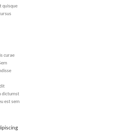
t quisque
cursus
is curae
 Sem
ndisse
dit
 dictumst
eu est sem
dipiscing