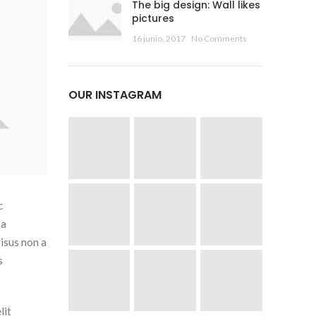
The big design: Wall likes
pictures
16 junio, 2017
No Comments
OUR INSTAGRAM
c
 a
isus non a
s
lit