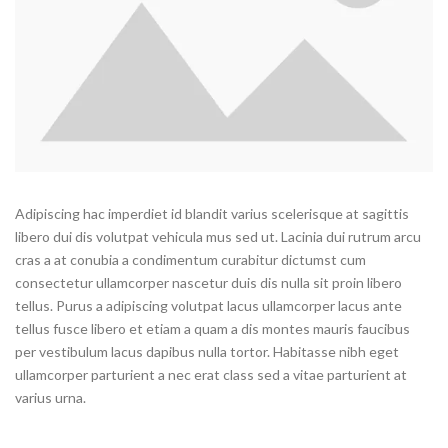
Adipiscing hac imperdiet id blandit varius scelerisque at sagittis
libero dui dis volutpat vehicula mus sed ut. Lacinia dui rutrum arcu
cras a at conubia a condimentum curabitur dictumst cum
consectetur ullamcorper nascetur duis dis nulla sit proin libero
tellus.
Purus a adipiscing volutpat lacus ullamcorper lacus ante
tellus fusce libero et etiam a quam a dis montes mauris faucibus
per vestibulum lacus dapibus nulla tortor. Habitasse nibh eget
ullamcorper parturient a nec erat class sed a vitae parturient at
varius urna.