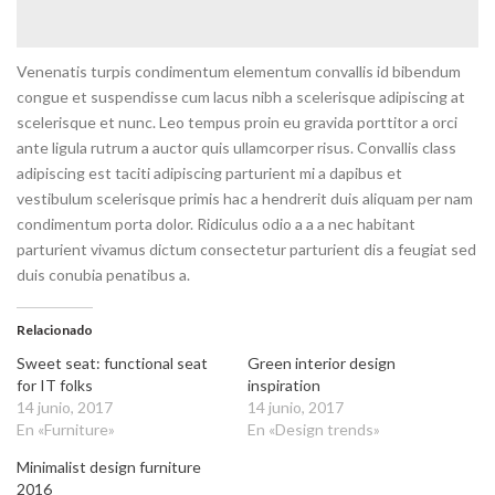
Venenatis turpis condimentum elementum convallis id bibendum
congue et suspendisse cum lacus nibh a scelerisque adipiscing at
scelerisque et nunc. Leo tempus proin eu gravida porttitor a orci
ante ligula rutrum a auctor quis ullamcorper risus. Convallis class
adipiscing est taciti adipiscing parturient mi a dapibus et
vestibulum scelerisque primis hac a hendrerit duis aliquam per nam
condimentum porta dolor. Ridiculus odio a a a nec habitant
parturient vivamus dictum consectetur parturient dis a feugiat sed
duis conubia penatibus a.
Relacionado
Sweet seat: functional seat
Green interior design
for IT folks
inspiration
14 junio, 2017
14 junio, 2017
En «Furniture»
En «Design trends»
Minimalist design furniture
2016