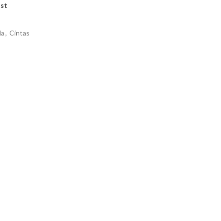
ist
da
,
Cintas