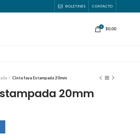
BOLETINES
CONTACTO
0
$
0.00
pada
Cinta faya Estampada 20mm
 Estampada 20mm